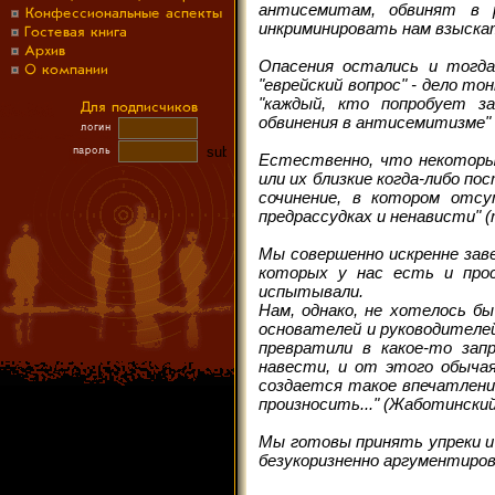
антисемитам, обвинят в 
инкриминировать нам взыск
Опасения остались и тогда
"еврейский вопрос" - дело т
"каждый, кто попробует з
обвинения в антисемитизме" (
Естественно, что некоторы
или их близкие когда-либо п
сочинение, в котором отс
предрассудках и ненависти" (
Мы совершенно искренне заве
которых у нас есть и прос
испытывали.
Нам, однако, не хотелось бы
основателей и руководителей
превратили в какое-то зап
навести, и от этого обычая
создается такое впечатление
произносить..." (Жаботинский 
Мы готовы принять упреки и 
безукоризненно аргументиро