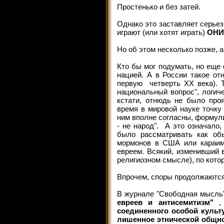
Простенько и без затей.
Однако это заставляет серье
играют (или хотят играть)
ОН
Но об этом несколько позже, а
Кто бы мог подумать, но еще 
нацией. А в России такое о
первую четверть XX века). Т
национальный вопрос", логиче
кстати, отнюдь не было про
время в мировой науке точку
ним вполне согласны, формули
- не народ". А это означало
было рассматривать как обы
мормонов в США или караимо
евреем. Всякий, изменивший в
религиозном смысле), по кото
Впрочем, споры продолжаются 
В журнале "Свободная мысль
евреев и антисемитизм"
,
соединенного особой культ
лишенное этнической общно