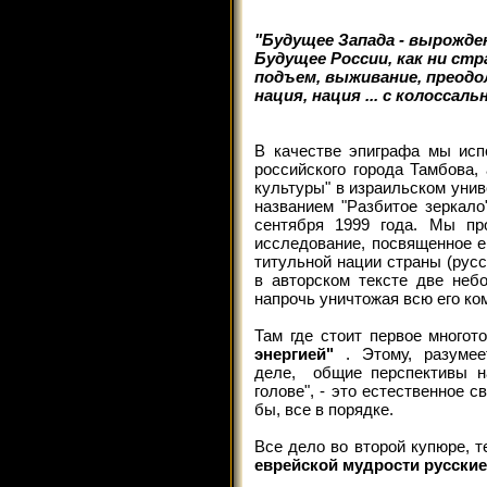
"Будущее Запада - вырожден
Будущее России, как ни стра
подъем, выживание, преодо
нация, нация ... с колоссаль
В качестве эпиграфа мы ис
российского города Тамбова,
культуры" в израильском унив
названием "Разбитое зеркало
сентября 1999 года. Мы пр
исследование, посвященное е
титульной нации страны (рус
в авторском тексте две неб
напрочь уничтожая всю его ко
Там где стоит первое многот
энергией"
. Этому, разуме
деле, общие перспективы н
голове", - это естественное 
бы, все в порядке.
Все дело во второй купюре, т
еврейской мудрости русские 