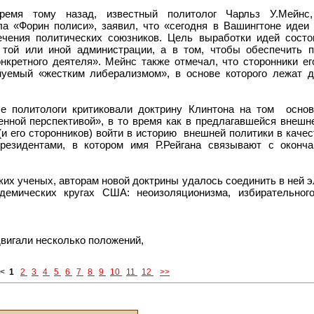
ремя тому назад, известный политолог Чарльз У.Мейнс,
а «Форин полиси», заявил, что «сегодня в Вашингтоне идеи
чения политических союзников. Цель выработки идей состо
 той или иной администрации, а в том, чтобы обеспечить п
онкретного деятеля». Мейнс также отмечал, что сторонники е
уемый «жестким либерализмом», в основе которого лежат д
е политологи критиковали доктрину Клинтона на том основ
енной перспективой», в то время как в предлагавшейся внеш
 его сторонников) войти в историю внешней политики в качес
президентами, в котором имя Р.Рейгана связывают с окон
ии.
ких ученых, авторам новой доктрины удалось соединить в ней 
демических кругах США: неоизоляционизма, избирательного
го лидерства.
вигали несколько положений,
<<
1
2
3
4
5
6
7
8
9
10
11
12
>>