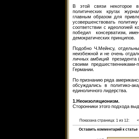
В этой связи некоторое в
политических кругах журнал
главным образом для привле
усовершенствовать политику
соответствии с идеологией к
победил консерватизм, имен
демократических принципов.
Подобно Ч.Мейнсу, отдельны
неизбежной и не очень отдал
личных амбиций президента (и
своими предшественниками-
Герман
По признанию ряда американс
обсуждались в политико-ака
единолично
1.Неоизоляционизм.
Сторонники этого подхода выд
Показана страница: 1 из 12:
Оставить комментарий к статье