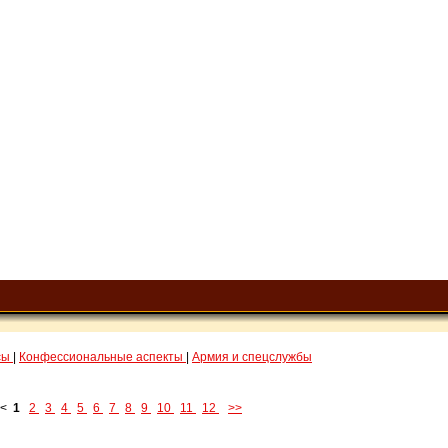
сы
|
Конфессиональные аспекты
|
Армия и спецслужбы
<<
1
2
3
4
5
6
7
8
9
10
11
12
>>