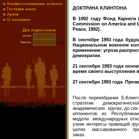
ДОКТРИНА KЛИHTOHA
В 1992 году Фонд Карнеги
Commission on America and th
Peace, 1992).
В сентябре 1993 года буд
Национальном военном кол
применения: угроза распрос
демократии.
21 сентября 1993 года осн
время своего выступления 
27 сентября 1993 года През
После переизбрания Б.Клин
стратегии демократической 
академических кругах, до сих
оппонентов из Республик
модели международных отнош
узкие интересы правящей гру
целях массированного пр
заказ