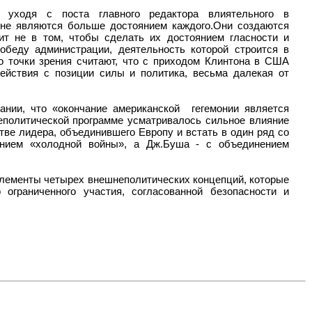
 уходя с поста главного редактора влиятельного в
 не являются больше достоянием каждого.Они создаются
ит не в том, чтобы сделать их достоянием гласности и
обеду администрации, деятельность которой строится в
го точки зрения считают, что с приходом Клинтона в США
ействия с позиции силы и политика, весьма далекая от
ании, что «окончание американской гегемонии является
неполитической программе усматривалось сильное влияние
тве лидера, объединившего Европу и встать в один ряд со
чанием «холодной войны», а Дж.Буша - с объединением
элементы четырех внешнеполитических концепций, которые
 ограниченного участия, согласованной безопасности и