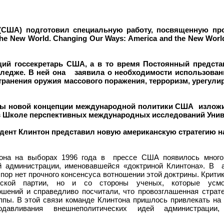
 (США) подготовил специальную работу, посвященную п
e New World. Changing Our Ways: America and the New World 
ущий госсекретарь США, а в то время Постоянный предс
ледже. В ней она заявила о необходимости использован
транения оружия массового поражения, терроризм, урегули
овы новой концепции международной политики США изложи
в Школе перспективных международных исследований Униве
идент Клинтон представил новую американскую стратегию 
тона на выборах 1996 года в прессе США появилось много
администрации, именовавшейся «доктриной Клинтона». В ам
 пор нет прочного консенсуса вотношении этой доктрины. Крит
анской партии, но и со стороны ученых, которые усм
ений и справедливо посчитали, что провозглашенная страте
ппы. В этой связи команде Клинтона пришлось привлекать на
одавливания внешнеполитических идей администрации,
.