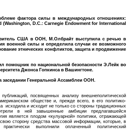
роблеме фактора силы в международных отношениях:
(Washington, D.C.: Carnegie Endowment for International
тавитель США в ООН, М.Олбрайт выступила с речью в
ия военной силы и определила случаи ее возможного
рование этнических конфликтов, защита и продвижение
л помощник по национальной безопасности Э.Лейк во
рситета Джонса Гопкинса в Вашингтоне.
на заседании Генеральной Ассамблеи ООН.
 публикаций, посвященных анализу внешнеполитической
ериканском обществе и, прежде всего, в его политико-
ика исходила и исходит не только со стороны традиционных
отрели в ней завышенные амбиции предлагавшейся
гия является плодом «кулуарной» политики, отражающей
 свою сторону средства массовой информации, которые, в
 практически выполнили оплаченный политический