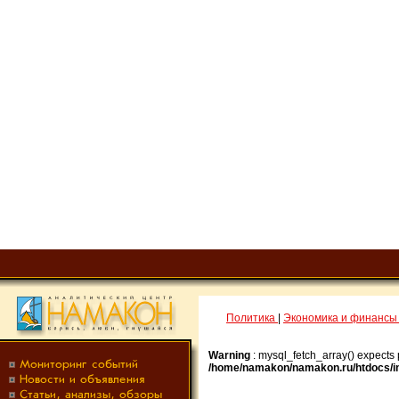
Политика
|
Экономика и финанс
Warning
: mysql_fetch_array() expects
/home/namakon/namakon.ru/htdocs/i