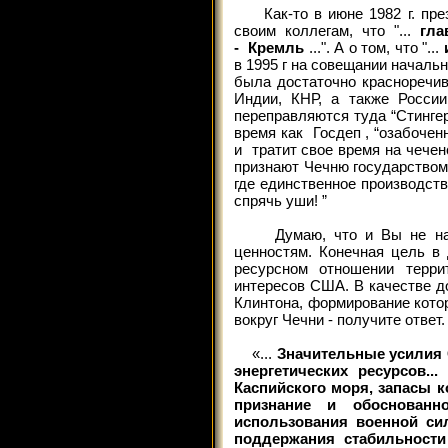
Как-то в июне 1982 г. пр
своим коллегам, что "...
гла
- Кремль
...". А о том, что "...
в 1995 г на совещании началь
была достаточно красноречив
Индии, КНР, а также России
переправляются туда “Стингер
время как Госдеп , “озабоче
и тратит свое время на чече
признают Чечню государством
где единственное производств
спрячь уши! ”
Думаю, что и Вы не насто
ценностям. Конечная цель в 
ресурсном отношении терр
интересов США. В качестве д
Клинтона, формирование кото
вокруг Чечни - получите ответ.
«...
Значительные усилия
энергетических ресурсов.
Каспийского моря, запасы к
признание и обоснованн
использования военной си
поддержания стабильности