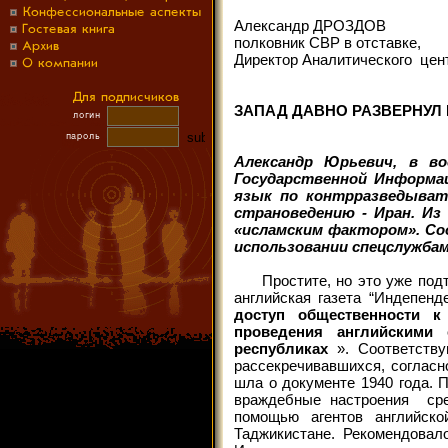
Александр ДРОЗДОВ
полковник СВР в отставке,
Директор Аналитического цент
ЗАПАД ДАВНО РАЗВЕРНУЛ
Александр Юрьевич, в в
Государственной Информац
язык по контрразведыват
страноведению - Иран. И
«исламским фактором». Со
использовании спецслужбам
Простите, но это уже подтв
английская газета “Индепен
доступ общественности к
проведения английскими
республиках
». Соответств
рассекречивавшихся, согласн
шла о документе 1940 года. 
враждебные настроения сре
помощью агентов английско
Таджикистане. Рекомендовал