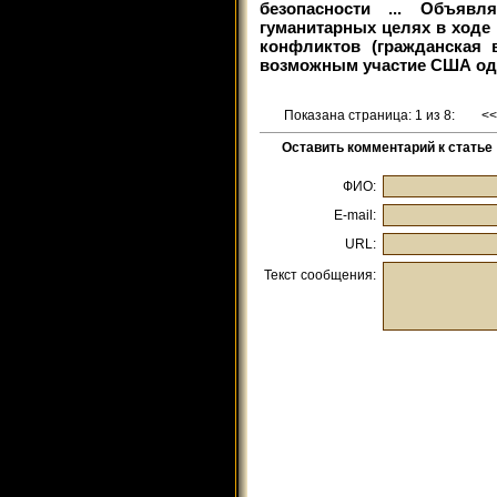
безопасности ... Объя
гуманитарных целях в ходе
конфликтов (гражданская 
возможным участие США од
Показана страница: 1 из 8:
<
Оставить комментарий к статье
ФИО:
E-mail:
URL:
Текст сообщения: