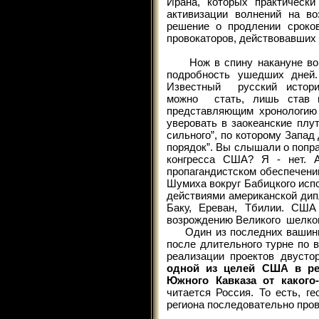
Ирана, которых практически
активизации волнений на во
решение о продлении сроков
провокаторов, действовавших 
Нож в спину накануне войны
подробность ушедших дней
Известный русский истори
можно стать, лишь став м
представляющим хронологию 
уверовать в заокеанские плут
сильного”, по которому Запад 
порядок”. Вы слышали о попр
конгресса США? Я - нет. А
пропагандистском обеспечени
Шумиха вокруг Бабицкого исп
действиями американской дип
Баку, Ереван, Тбилии. США
возрождению Великого шелков
Один из последних вашингто
после длительного турне по 
реализации проектов двустор
одной из целей США в рег
Южного Кавказа от какого
читается Россия. То есть, г
региона последовательно пров