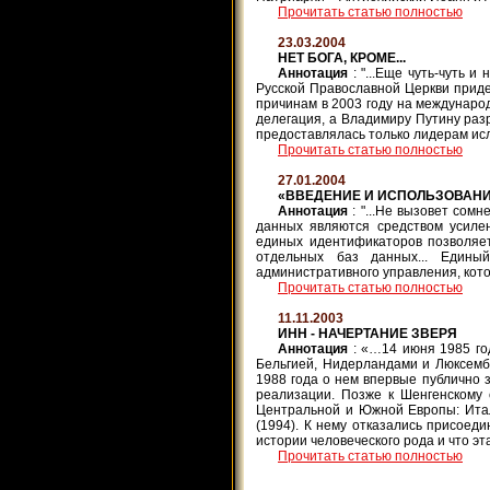
Прочитать статью полностью
23.03.2004
НЕТ БОГА, КРОМЕ...
Аннотация
: "...Еще чуть-чуть 
Русской Православной Церкви придет
причинам в 2003 году на междунаро
делегация, а Владимиру Путину раз
предоставлялась только лидерам исла
Прочитать статью полностью
27.01.2004
«ВВЕДЕНИЕ И ИСПОЛЬЗОВАН
Аннотация
: "...Не вызовет со
данных являются средством усиле
единых идентификаторов позволяет
отдельных баз данных... Едины
административного управления, кото
Прочитать статью полностью
11.11.2003
ИНН - НАЧЕРТАНИЕ ЗВЕРЯ
Аннотация
: «…14 июня 1985 го
Бельгией, Нидерландами и Люксембу
1988 года о нем впервые публично 
реализации. Позже к Шенгенскому 
Центральной и Южной Европы: Итали
(1994). К нему отказались присоеди
истории человеческого рода и что э
Прочитать статью полностью