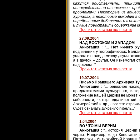
кажутся родственными, принци
непосредственно относятся к проб
проблемами. Некоторые из вошедш
журналах, а некоторые выходят в 
определенные добавления и в неко
и лучше представить содержание кн
Прочитать статью полностью
27.09.2004
НАД ВОСТОКОМ И ЗАПАДОМ
Аннотация
: "...
Нет ничего х
подчинении у географических Балкан
умирал от голода между двумя охапк
а в другой – другая. Он изнемогал о
над ослом..."
Прочитать статью полностью
19.07.2004
Письмо Правящего Архиерея Ту
Аннотация
: "...Тревожное нас
продолжателями культурного, исто
положение нашей Церкви не может не
соборности, четырнадцатилетний
Архиерейский и др., - все это отра
будет означать духовную гибель..."
Прочитать статью полностью
1.04.2004
ВО ЧТО МЫ ВЕРИМ
Аннотация
: "...История Церкв
черты. Например, когда Константи
Патриархи – Антиохийский Иоанн и Ал