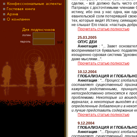
сделки, - всё должно быть чисто 
Патриарх с досточтимыми членами С
истину, ибо она у нас одна, как о
евангельской соли потерявшей свою 
тех, которые видят Истину, сияющую
не слышат Его гласа: «пастырь добры
Прочитать статью полностью
25.03.2005
ОПУС ДЕИ
Аннотация
: "... Завет основат
воспринимается буквально: подавля
изощренно суровая система "духовн
даже мыслями...".
Прочитать статью полностью
10.12.2004
ГЛОБАЛИЗАЦИЯ И ГЛОБАЛЬНОС
Аннотация
:
"... Процесс глобал
составляет существенный призна
кажутся родственными, принци
непосредственно относятся к проб
проблемами. Некоторые из вошедш
журналах, а некоторые выходят в 
определенные добавления и в неко
и лучше представить содержание кни
Прочитать статью полностью
9.12.2004
ГЛОБАЛИЗАЦИЯ И ГЛОБАЛЬНО
Аннотация
: "...
Процесс глобализ
составляет существенный призна