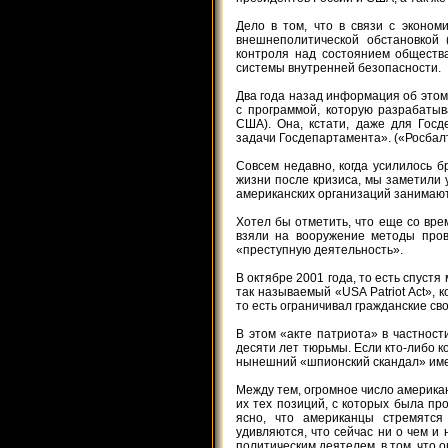
Дело в том, что в связи с эконом
внешнеполитической обстановкой 
контроля над состоянием обществ
системы внутренней безопасности.
Два года назад информация об этом 
с программой, которую разрабаты
США). Она, кстати, даже для Гос
задачи Госдепартамента». («Росбал
Совсем недавно, когда усилилось 
жизни после кризиса, мы заметили
американских организаций занимаю
Хотел бы отметить, что еще со вр
взяли на вооружение методы пров
«преступную деятельность».
В октябре 2001 года, то есть спуст
так называемый «USA Рatriot Act»,
то есть ограничивал гражданские с
В этом «акте патриота» в частност
десяти лет тюрьмы. Если кто-либо ко
нынешний «шпионский скандал» имее
Между тем, огромное число америка
их тех позиций, с которых была пр
ясно, что американцы стремятся
удивляются, что сейчас ни о чем и 
политическим деятелем, в том, что о