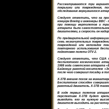
Рассматриваются три варианта
покрышки или повреждения, п
обследование вернувшегося аппа
Следует отметить, что на прот
концерн Boeing и инженеры ВВС 
при помощи вертолетов и тра
аппарата были самостоятельное 
двигателями, а скорость он набир
По предварительной информации 
семь незначительных повреждени
повреждений или неполадок по
повторного использования беспи
подготовке полета OTV-2.
Следует отметить, что США пр
беспилотного космического апп
1988 года советского аппарата «
Байконур ракетой-носителем «Эн
после чего совершил посадку в 
X-37B внешне похож на миниатюрн
Беспилотник способен совершат
ракетный двигатель. X-37B также
В ходе первых полетов аппара
перспективе X-37B будет креп
выводить его на нужную высо
двигателя выходить на расчетну