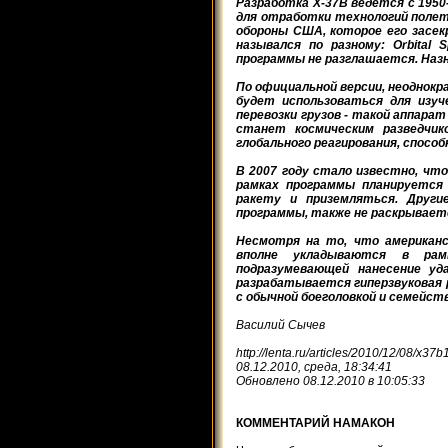
Разработка X-37B ведется с 1950
для отработки технологий полета
обороны США, которое его засекр
назывался по разному: Orbital S
программы не разглашается. Наз
По официальной версии, неоднокр
будет использоваться для изуч
перевозки грузов - такой аппара
станет космическим разведчик
глобального реагирования, спосо
В 2007 году стало известно, чт
рамках программы планируется 
ракету и приземляться. Други
программы, также не раскрывает
Несмотря на то, что американс
вполне укладываются в рамк
подразумевающей нанесение уд
разрабатывается гиперзвуковая р
с обычной боеголовкой и семейст
Василий Сычев
http://lenta.ru/articles/2010/12/08/x37b1
08.12.2010, среда, 18:34:41
Обновлено 08.12.2010 в 10:05:33
КОММЕНТАРИЙ НАМАКОН