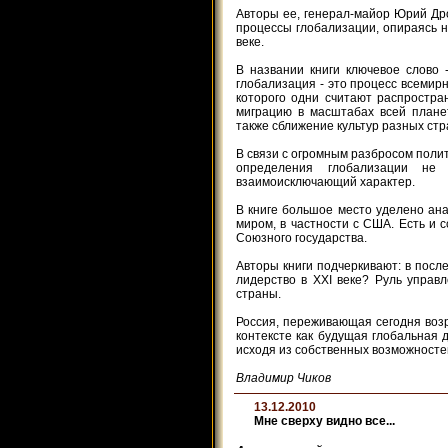
Авторы ее, генерал-майор Юрий Др
процессы глобализации, опираясь н
веке.
В названии книги ключевое слово 
глобализация - это процесс всемир
которого одни считают распростран
миграцию в масштабах всей планет
также сближение культур разных стр
В связи с огромным разбросом поли
определения глобализации не
взаимоисключающий характер.
В книге большое место уделено ан
миром, в частности с США. Есть и 
Союзного государства.
Авторы книги подчеркивают: в посл
лидерство в XXI веке? Руль управл
страны.
Россия, переживающая сегодня воз
контексте как будущая глобальная 
исходя из собственных возможностей.
Владимир Чиков
13.12.2010
Мне сверху видно все...