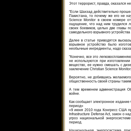
Этот террорист, правда, оказался 
"Если Шахзад действительно прошел
Пакистана, то почему же его не на
Science Monitor в своем номере 
ощущение, что над ним трудился л
своих боевиков, целых две главы 
самодельного взрывного устройства 
Далее в статье приводятся высказ
взрывное устройство было изгото
необычные ингредиенты, надо сказа
"Конечно, все это легковоспламеня
не используются при изготовлении
вещество, ее нужно смешать с дизе
заключение Christian Science Monitor
Вероятно, не добившись желаемого
общественность своей страны таким
А тем временем администрация Об
войне.
Как сообщает электронное издание
период»
«9 июня 2010 года Конгресс США пр
Infrastructure Defense Act, закон 
угроз национальной энергосисте
период.
Национальная энергосистема при