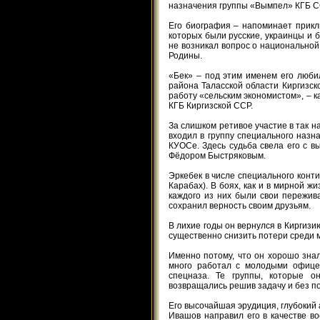
назначения группы «Вымпел» КГБ С
Его биография – напоминает прикл
которых были русские, украинцы и 
не возникал вопрос о национальной
Родины.
«Бек» – под этим именем его любил
района Таласской области Киргизск
работу «сельским экономистом», – к
КГБ Киргизской ССР.
За слишком ретивое участие в так 
входил в группу специального наз
КУОСе. Здесь судьба свела его с
Фёдором Быстряковым.
Эркебек в числе специального конти
Карабах). В боях, как и в мирной жи
каждого из них были свои пережив
сохранил верность своим друзьям.
В лихие годы он вернулся в Киргизи
существенно снизить потери среди м
Именно потому, что он хорошо зна
много работал с молодыми офице
спецназа. Те группы, которые о
возвращались решив задачу и без по
Его высочайшая эрудиция, глубокий 
Ивашов направил его в качестве во