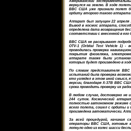
Американский экспериментальны
вернулся на землю. В ходе полет
ВВС США уже признали полет бе
орбиту второго такого аппарата 
Аппарат был запущен 22 апреля 2
Вывод в космос аппарата, способ
определена дата возвращения бе
соответствии с внесенной в его
ВВС США не раскрывают подробн
OTV-1 (Orbital Test Vehicle 1)
проводилась проверка навигацио
покрытия фюзеляжа, электроме
аппарате также были установ
которых будет произведено в ход
По словам представителя ВВС 
испытаний была проверка возможн
кто углядел в этом иной смысл, 
версии, благодаря X-37B ВВС СШ
срока проводить проверку их раб
В любом случае, достоверно не и
244 суток. Космический аппарат
полностью автономном режиме с
всего полета, сошел с орбиты и 
произведена автоматически. Апп
За всей процедурой, начиная с
операторы ВВС США, готовые вм
лопнуло одно из колес шасси бес