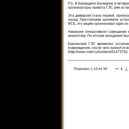
P.S. В Кабардино-Балкарии в четве
организаторы захвата ГЭС уже уста
Эта диверсия стала первой, произо
назад. Преступники заложили устро
ФСБ, эту акцию организовал один из
Накануне оперативное совещание в
энергетику. По итогам заседания бы
Баксанская ГЭС временно останов
повреждения, после чего начнутся 
(http://news.mail.ru/incident/4147375/)
Показано 1-10 из 34.
<<
1
2