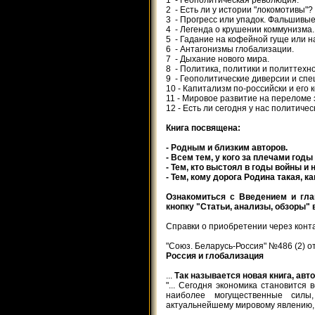
1 - Геополитическая революция.
2 - Есть ли у истории "локомотивы"?
3 - Прогресс или упадок. Фальшивые
4 - Легенда о крушении коммунизма.
5 - Гадание на кофейной гуще или н
6 - Антагонизмы глобализации.
7 - Дыхание нового мира.
8 - Политика, политики и политтехн
9 - Геополитические диверсии и сп
10 - Капитализм по-российски и его
11 - Мировое развитие на переломе 
12 - Есть ли сегодня у нас политичес
Книга посвящена:
- Родным и близким авторов.
- Всем тем, у кого за плечами годы
- Тем, кто выстоял в годы войны и 
- Тем, кому дорога Родина такая, ка
Ознакомиться с Введением и гла
кнопку "Статьи, анализы, обзоры" 
Справки о приобретении через конт
"Союз. Беларусь-Россия" №486 (2) от
Россия и глобализация
...
Так называется новая книга, авт
"... Сегодня экономика становится
наиболее могущественные силы
актуальнейшему мировому явлению, 