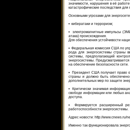
значимости, нарушения в её работе
катастрофические последствия для 
Основными угрозами для энергосете
• кибератаки и терроризм;
• электромагнитные импульсы (ЭМИ
атака) происхождения.
Для обеспечения устойчивости нац
• Федеральная комиссия США по упр
рода для энергосистемы страны в
системы, предполагающий контрол
энергосистемы. Предусматривается
на обеспечение безопасности сети.
• Президент США получает право о
страны и должно быть обеспечено
дополнительных мер по защите энер
• Критически значимая информаци
свободе информации или любых анал
доступа.
• Формируется расширенный резе
работоспособности энергосистемы.
Адрес новости: http://www.cnews.ru/n
Именно так функционировала энергос