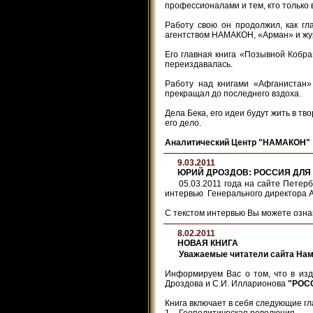
профессионалами и тем, кто только 
Работу свою он продолжил, как г
агентством НАМАКОН, «Арман» и ж
Его главная книга «Позывной Кобр
переиздавалась.
Работу над книгами «Афганистан»
прекращал до последнего вздоха.
Дела Бека, его идеи будут жить в тв
его дело.
Аналитический Центр "НАМАКОН"
9.03.2011
ЮРИЙ ДРОЗДОВ: РОССИЯ ДЛЯ
05.03.2011 года на сайте Петербу
интервью Генерального директора 
С текстом интервью Вы можете ознак
8.02.2011
НОВАЯ КНИГА
Уважаемые читатели сайта Нам
Информируем Вас о том, что в изд
Дроздова и С.И. Илларионова
"РОС
Книга включает в себя следующие гл