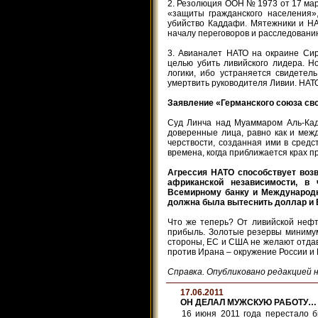
2. Резолюция ООН № 1973 от 17 мар
«защиты гражданского населения»
убийство Каддафи. Мятежники и Н
началу переговоров и расследованию
3. Авианалет НАТО на окраине Си
целью убить ливийского лидера. 
логики, ибо устраняется свидетел
умертвить руководителя Ливии. НАТО
Заявление «Германского союза св
Суд Линча над Муаммаром Аль-Кад
доверенные лица, равно как и ме
черствости, созданная ими в сред
времена, когда приближается крах 
Агрессия НАТО способствует воз
африканской независимости, в
Всемирному банку и Международн
должна была вытеснить доллар и 
Что же теперь? От ливийской неф
прибыль. Золотые резервы минимум
стороны, ЕС и США не желают отдав
против Ирана – окружение России и
Справка. Опубликовано редакцией на 
17.06.2011
ОН ДЕЛАЛ МУЖСКУЮ РАБОТУ…
16 июня 2011 года перестало 