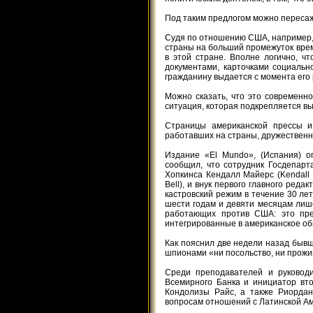
Под таким предлогом можно пересажа
Судя по отношению США, например, 
страны на больший промежуток врем
в этой стране. Вполне логично, ч
документами, карточками социально
гражданину выдается с момента его
Можно сказать, что это современн
ситуация, которая подкрепляется в
Страницы американской прессы и
работавших на страны, дружественн
Издание «El Mundo», (Испания) о
сообщил, что сотрудник Госдепар
Хопкинса Кендалл Майерс (Kendall 
Bell), и внук первого главного реда
кастровский режим в течение 30 лет
шести годам и девяти месяцам лиш
работающих против США: это пред
интегрированные в американское об
Как пояснил две недели назад бывши
шпионами «ни посольство, ни прожи
Среди преподавателей и руково
Всемирного Банка и инициатор вт
Кондолизы Райс, а также Риордан
вопросам отношений с Латинской А