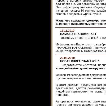
первой в истории автоматической
дальности +15 м и остановки орбитал
Эти цифры сразу же стали общепризн
изящная посадка 80-тонного корабл
смог бы посадить «Буран» лучше.
Жаль, что граждане «демократиче
был всего лишь слабым повторение
13.11.2010
НАМАКОН НАПОМИНАЕТ
Уважаемые посетители сайта Н
Информируем Вас о том, что в рубр
"НАМАКОН НАПОМИНАЕТ", приуроче
концентрированный материал мог б
20.08.2010
НОВАЯ КНИГА "НАМАКОН"
В издательстве «Артстиль-поли
холодной войны до перезагрузки
».
Основным исследуемым документом в
группой американских аналитиков 
В этом докладе, охватывающем по
десятилетия, даются рекомендаци
«удобным партнером», не могла п
порядка».
Авторы прослеживают историю взаи
геостратегических документах уше