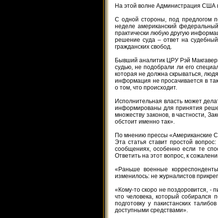
На этой волне Администрация США п
С одной стороны, под предлогом п
неделе американский федеральный 
практически любую другую информац
решение суда – ответ на судебный
гражданских свобод.
Бывший аналитик ЦРУ Рэй Макгаверн 
судью, не подобрали ли его специа
которая не должна скрываться, людям
информация не просачивается в так
о том, что происходит.
Исполнительная власть может делат
информированы для принятия решен
множеству законов, в частности, З
обстоит именно так».
По мнению прессы «Американские СМ
Эта статья ставит простой вопрос
сообщениях, особенно если те сп
Ответить на этот вопрос, к сожалени
«Раньше военные корреспонденты 
изменилось: не журналистов прикреп
«Кому-то скоро не поздоровится, - п
что человека, который собирался 
подготовку у пакистанских талибо
доступными средствами».