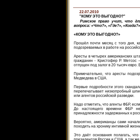
22.07.2010
"КОМУ ЭТО ВЫГОДНО?"
Римское право учит, что д
вопроса: «Что?», «Где?», «Когда?»
«КОМУ ЭТО ВЫГОДНО?»
Прошёл почти месяц с того дня, к
подозреваемых в работе на российск
Аресты в четырех американских шта
гражданин - Кристофер Р. Метсос 
отпущен под залог в 20 тысяч евро.
Примечательно, что аресты подоз
Медведева в США.
Первые подробности этого скандала
перепечатывает низкопробный шпио
или агентов российской разведки.
Надо отметить, что агенты ФБР, ес
До настоящего времени ФБР не 
принадлежности задержанных к рос
Вероятно, американцы сами начали
походить на хронику интимной жизни
Это даёт основания полагать, чт
президентов России и США, а так ж