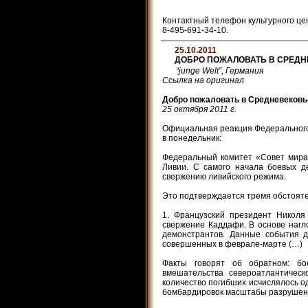
Контактный телефон культурного це
8-495-691-34-10.
25.10.2011
ДОБРО ПОЖАЛОВАТЬ В СРЕД
“junge Welt”, Германия
Ссылка на оригинал
Добро пожаловать в Средневековь
25 октября 2011 г.
Официальная реакция Федерального
в понедельник:
Федеральный комитет «Совет мира
Ливии. С самого начала боевых д
свержению ливийского режима.
Это подтверждается тремя обстоят
1. Французский президент Николя
свержение Каддафи. В основе нагл
демонстрантов. Данные события д
совершенных в феврале-марте (…)
Факты говорят об обратном: бо
вмешательства североатлантическ
количество погибших исчислялось од
бомбардировок масштабы разрушений