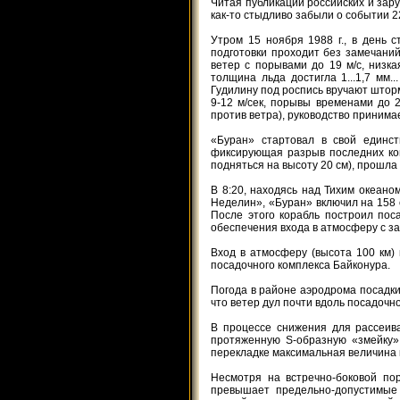
Читая публикации российских и зар
как-то стыдливо забыли о событии 2
Утром 15 ноября 1988 г., в день с
подготовки проходит без замечаний
ветер с порывами до 19 м/с, низка
толщина льда достигла 1...1,7 мм.
Гудилину под роспись вручают штор
9-12 м/сек, порывы временами до 2
против ветра), руководство принима
«Буран» стартовал в свой единс
фиксирующая разрыв последних ком
подняться на высоту 20 см), прошла 
В 8:20, находясь над Тихим океан
Неделин», «Буран» включил на 158 
После этого корабль построил пос
обеспечения входа в атмосферу с за
Вход в атмосферу (высота 100 км) 
посадочного комплекса Байконура.
Погода в районе аэродрома посадки
что ветер дул почти вдоль посадочно
В процессе снижения для рассеив
протяженную S-образную «змейку»
перекладке максимальная величина к
Несмотря на встречно-боковой по
превышает предельно-допустимые 