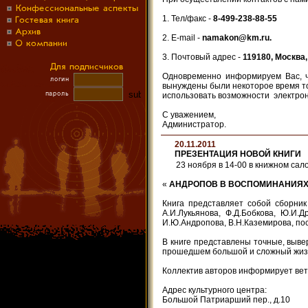
1. Тел/факс -
8-499-238-88-55
2. E-mail -
namakon@km.ru.
3. Почтовый адрес -
119180, Москва,
Одновременно информируем Вас, ч
вынуждены были некоторое время том
использовать возможности электрон
С уважением,
Администратор.
20.11.2011
ПРЕЗЕНТАЦИЯ НОВОЙ КНИГИ
23 ноября в 14-00 в книжном са
«
АНДРОПОВ В ВОСПОМИНАНИЯХ
Книга представляет собой сборник
А.И.Лукьянова, Ф.Д.Бобкова, Ю.И.Д
И.Ю.Андропова, В.Н.Каземирова, по
В книге представлены точные, выве
прошедшем большой и сложный жиз
Коллектив авторов информирует вет
Адрес культурного центра:
Большой Патриарший пер., д.10