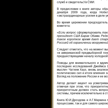
служб и свидетельств СМИ.
В предисловии к книге авторы обр
декабря 2009 года, когда Ноб
«экстраординарные усилия в деле 
Во время церемонии председатель 
комитета:
«Если вопрос сформулировать так
президент США Барак Обама. Редко
такое короткое время дает стар
Россией об ограничении вооружени
Следует отметить, что на момент в
«в американской предвыборной гон
предшествующими началу холодно
Поводы для внимательного и вдумчи
последних исследований Джеймса 
мысли» Чатхем Хауз, вновь анализ
политических сил и итоги влияния 
Взгляд на положение России и ее во
Автор делает акцент на усматрив
отмечая при этом, что приоритетн
приоритетным должен стать вопрос
системы, причем исключительно в с
Книга Ю.И.Дроздова и А.Г.Маркина 
процессами, так и для самого широко