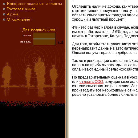
Отследить наличие дохода, как утве
картами, многие получают оплату з
обязать самозанятых граждан оплачи
хороший и льготный процент.
4% - это размер налога в случае, е
имеют работодателя. И 6%, когда ок
начать в Татарстане, Калуге, Подмос
Для того, чтобы стать участником э
перенаправит данные в автоматическ
Однако получат право на доброволь
Так же в регистрации самозанятых ж
налога на прибыль расходы в их отн
оплачивают единый сельскохозяйств
По предварительным оценкам в Росс
или
открыть ООО
, ведущие свое дел
из тени самозанятое население. За э
производить все необходимые отчисл
решено установить более лояльный 