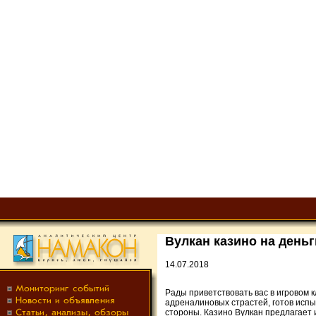
Вулкан казино на деньг
14.07.2018
Рады приветствовать вас в игровом к
адреналиновых страстей, готов испы
стороны. Казино Вулкан предлагает 