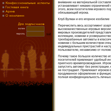
внимание на материальной составляю
устанавливает никаких ограничений 
этого, всем посетителям игрового п
обязывающий игрока.
Клуб Вулкан и его игорное изобилие
Перечислить весь ассортимент азарт
высококачественные игровые версии 
мировых производителей представл
коллекцию, новинки и усовершенство
трехбарабанные автоматы в классич
новинки с большим количеством спец
индивидуальных пристрастий и наст
пользователю, независимо от полово
Почему такое большое количество и
посетителей привлекает удобный ин
приятного времяпровождения. Игров
запустить автомат без регистрации, 
не пострадают. Привлекает игроков
продуманное оформление и функцион
полная конфиденциальность личных д