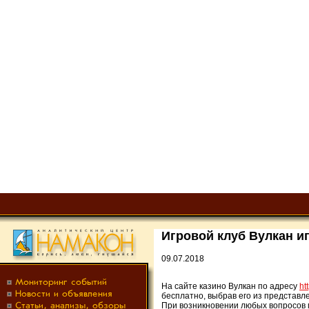
Игровой клуб Вулкан и
09.07.2018
На сайте казино Вулкан по адресу
ht
бесплатно, выбрав его из представл
При возникновении любых вопросов м