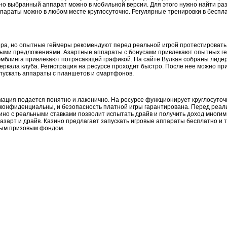
но выбранный аппарат можно в мобильной версии. Для этого нужно найти раз
ппараты можно в любом месте круглосуточно. Регулярные тренировки в беспл
ера, но опытные геймеры рекомендуют перед реальной игрой протестироват
ыми предложениями. Азартные аппараты с бонусами привлекают опытных гей
эмблинга привлекают потрясающей графикой. На сайте Вулкан собраны лидер
еркала клуба. Регистрация на ресурсе проходит быстро. После нее можно при
ускать аппараты с планшетов и смартфонов.
ация подается понятно и лаконично. На ресурсе функционирует круглосуто
конфиденциальны, и безопасность платной игры гарантирована. Перед реаль
зино с реальными ставками позволит испытать драйв и получить доход многи
зарт и драйв. Казино предлагает запускать игровые аппараты бесплатно и 
ным призовым фондом.