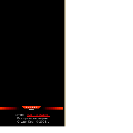
© 2003:
ЗАО НАМАКОН
.
Все права защищены.
Студия Крон © 2003:
.