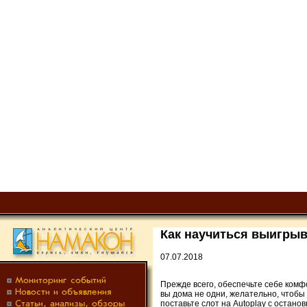
Как научиться выигрыв
07.07.2018
Прежде всего, обеспечьте себе комф
вы дома не одни, желательно, чтобы 
поставьте слот на Autoplay с остано