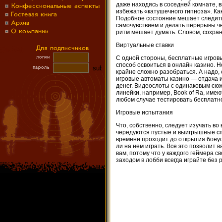
даже находясь в соседней комнате, в
избежать «катушечного гипноза». Ка
Подобное состояние мешает следить
самочувствием и делать перерывы че
ритм мешает думать. Словом, сохран
Виртуальные ставки
С одной стороны, бесплатные игров
способ освоиться в онлайн казино. Н
крайне сложно разобраться. А надо,
игровые автоматы казино — отдача и
денег. Видеослоты с одинаковым сюже
линейки, например, Book of Ra, име
любом случае тестировать бесплатно
Игровые испытания
Что, собственно, следует изучать во
чередуются пустые и выигрышные спи
времени проходит до открытия бонусн
ли на нем играть. Все это позволит 
вам, потому что у каждого геймера св
заходом в лобби всегда играйте без 