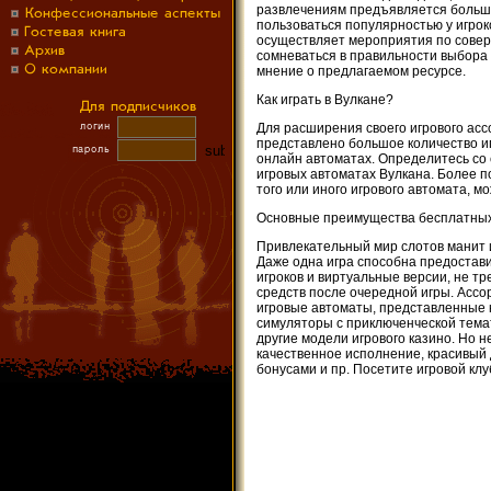
развлечениям предъявляется больше
пользоваться популярностью у игрок
осуществляет мероприятия по соверш
сомневаться в правильности выбора 
мнение о предлагаемом ресурсе.
Как играть в Вулкане?
Для расширения своего игрового ассо
представлено большое количество и
онлайн автоматах. Определитесь со 
игровых автоматах Вулкана. Более 
того или иного игрового автомата, м
Основные преимущества бесплатных
Привлекательный мир слотов манит
Даже одна игра способна предостави
игроков и виртуальные версии, не т
средств после очередной игры. Ассо
игровые автоматы, представленные к
симуляторы с приключенческой тема
другие модели игрового казино. Но 
качественное исполнение, красивый
бонусами и пр. Посетите игровой клуб