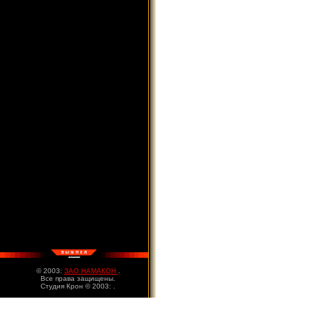
© 2003:
ЗАО НАМАКОН
.
Все права защищены.
Студия Крон © 2003:
.