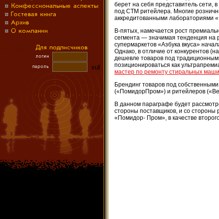
берет на себя представитель сети, в
под СТМ ритейлера. Многие розничн
аккредитованными лабораториями
В-пятых, намечается рост премиаль
сегмента — значимая тенденция на 
супермаркетов «Азбука вкуса» начал
Однако, в отличие от конкурентов (
дешевле товаров под традиционными
позиционироваться как ультрапреми
мастер по ремонту стиральных маш
Брендинг товаров под собственными
(«ПомидорПром») и ритейлеров («Ве
В данном параграфе будет рассмотр
стороны поставщиков, и со стороны 
«Помидор- Пром», в качестве второ