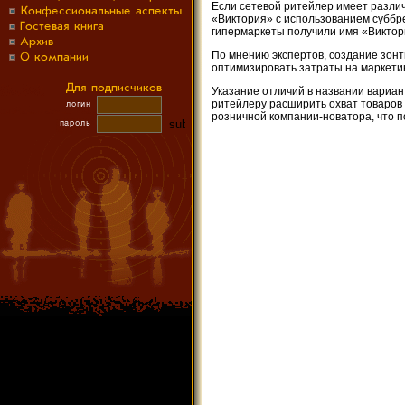
Если сетевой ритейлер имеет разли
«Виктория» с использованием суббре
гипермаркеты получили имя «Виктор
По мнению экспертов, создание зон
оптимизировать затраты на маркети
Указание отличий в названии вариан
ритейлеру расширить охват товаров
розничной компании-новатора, что п