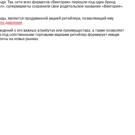
да. Так, сети всех форматов «Виктории» перешли под один бренд
ал», супермаркеты сохранили свое родительское название «Виктория»,
енды, является продуманной акцией ритейлера, позволяющей ему
ого давления
.
едений о его важных атрибутах или преимуществах, а также позволяет
ров под собственными торговыми марками ритейлер формирует имидж
енты на новых рынках.