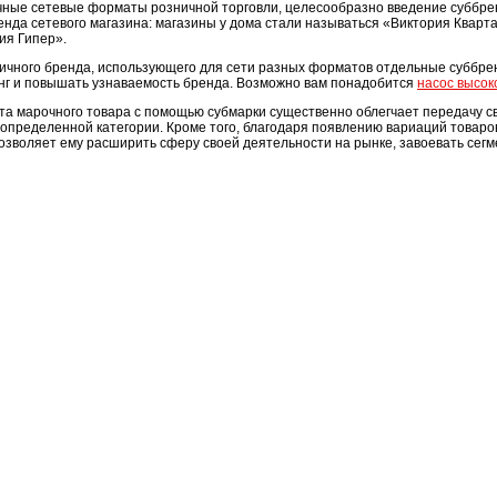
чные сетевые форматы розничной торговли, целесообразно введение суббрен
нда сетевого магазина: магазины у дома стали называться «Виктория Кварт
ия Гипер».
тичного бренда, использующего для сети разных форматов отдельные суббр
нг и повышать узнаваемость бренда. Возможно вам понадобится
насос высок
та марочного товара с помощью субмарки существенно облегчает передачу св
 определенной категории. Кроме того, благодаря появлению вариаций това
озволяет ему расширить сферу своей деятельности на рынке, завоевать сегм