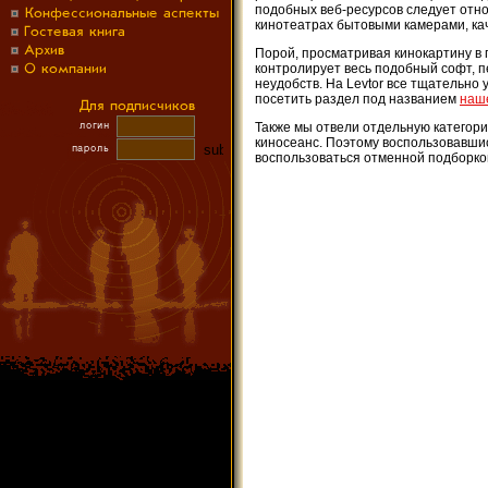
подобных веб-ресурсов следует отно
кинотеатрах бытовыми камерами, ка
Порой, просматривая кинокартину в 
контролирует весь подобный софт, п
неудобств. На Levtor все тщательно
посетить раздел под названием
наш
Также мы отвели отдельную категор
киносеанс. Поэтому воспользовавшис
воспользоваться отменной подборкой