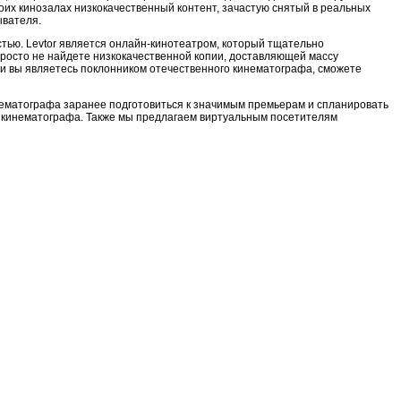
воих кинозалах низкокачественный контент, зачастую снятый в реальных
ывателя.
тью. Levtor является онлайн-кинотеатром, который тщательно
просто не найдете низкокачественной копии, доставляющей массу
ли вы являетесь поклонником отечественного кинематографа, сможете
нематографа заранее подготовиться к значимым премьерам и спланировать
ок кинематографа. Также мы предлагаем виртуальным посетителям