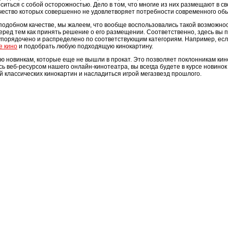
ситься с собой осторожностью. Дело в том, что многие из них размещают в с
чество которых совершенно не удовлетворяет потребности современного об
подобном качестве, мы жалеем, что вообще воспользовались такой возможнос
еред тем как принять решение о его размещении. Соответственно, здесь вы 
 упорядочено и распределено по соответствующим категориям. Например, ес
е кино
и подобрать любую подходящую кинокартину.
ию новинкам, которые еще не вышли в прокат. Это позволяет поклонникам ки
ь веб-ресурсом нашего онлайн-кинотеатра, вы всегда будете в курсе новин
 классических кинокартин и насладиться игрой мегазвезд прошлого.