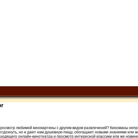
or
осмотр любимой кинокартины с другим видом развлечений? Киноманы непремен
 отдохнуть, но и дают нам душевную пищу, обогащают новыми знаниями или
одящего онлайн-кинотеатра и просмотр интересной классики или же новинки