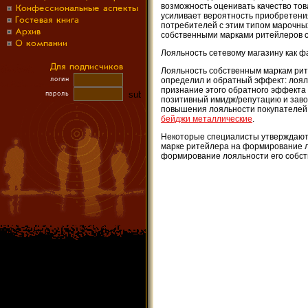
возможность оценивать качество тов
усиливает вероятность приобретени
потребителей с этим типом марочны
собственными марками ритейлеров 
Лояльность сетевому магазину как ф
Лояльность собственным маркам рит
определил и обратный эффект: лоял
признание этого обратного эффекта 
позитивный имидж/репутацию и заво
повышения лояльности покупателей 
бейджи металлические
.
Некоторые специалисты утверждают 
марке ритейлера на формирование л
формирование лояльности его собст