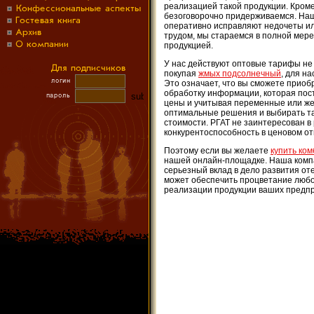
реализацией такой продукции. Кром
безоговорочно придерживаемся. Наш
оперативно исправляют недочеты ил
трудом, мы стараемся в полной мере
продукцией.
У нас действуют оптовые тарифы не 
покупая
жмых подсолнечный
, для н
Это означает, что вы сможете прио
обработку информации, которая пос
цены и учитывая переменные или же
оптимальные решения и выбирать так
стоимости. РГАТ не заинтересован в
конкурентоспособность в ценовом о
Поэтому если вы желаете
купить ко
нашей онлайн-площадке. Наша компа
серьезный вклад в дело развития от
может обеспечить процветание любо
реализации продукции ваших предпр