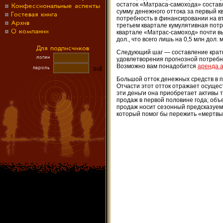
остаток «Матраса-самохода» состав
сумму денежного оттока за первый кв
потребность в финансировании на вт
третьем квартале кумулятивная потр
квартале «Матрас-самоход» почти вы
дол., что всего лишь на 0,5 млн дол
Следующий шаг — составление кратк
удовлетворения прогнозной потребн
Возможно вам понадобится
аренда 
Большой отток денежных средств в п
Отчасти этот отток отражает осущес
эти деньги она приобретает активы 
продаж в первой половине года; объ
продаж носит сезонный предсказуемы
который помог бы пережить «мертвы